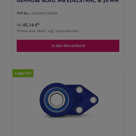
GEHÄUSE BLAU, MB EDELSTAHL, Ø 30 MM
TYP-Nr.:
460206FPLMBWB
Ab
45,14 €*
*Preise exkl. MwSt. zzgl. Versandkosten
In den Warenkorb
Lagernd