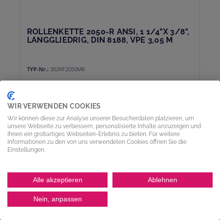
ROLLENKETTE 2050-R ANSI, 1 1/4"X 3/8",
LANGGLIEDRIG, DIN 8188, VPE 3,05 M
TYP-Nr.:
302RF2050MR
Ab
79,79 €*
*Preise exkl. MwSt. zzgl. Versandkosten
WIR VERWENDEN COOKIES
Wir können diese zur Analyse unserer Besucherdaten platzieren, um
In den Warenkorb
unsere Webseite zu verbessern, personalisierte Inhalte anzuzeigen und
Ihnen ein großartiges Webseiten-Erlebnis zu bieten. Für weitere
Informationen zu den von uns verwendeten Cookies öffnen Sie die
Einstellungen.
Alle akzeptieren
Ablehnen
Nein, anpassen