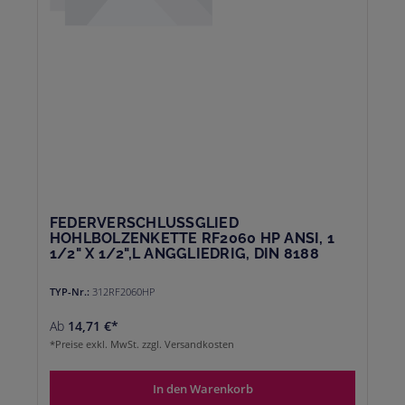
FEDERVERSCHLUSSGLIED
HOHLBOLZENKETTE RF2060 HP ANSI, 1
1/2" X 1/2",L ANGGLIEDRIG, DIN 8188
TYP-Nr.:
312RF2060HP
Ab
14,71 €*
*Preise exkl. MwSt. zzgl. Versandkosten
In den Warenkorb