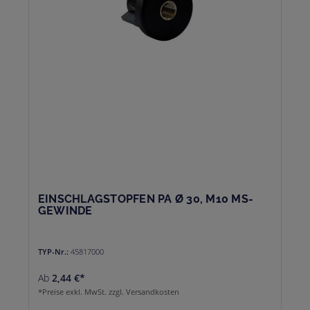
EINSCHLAGSTOPFEN PA Ø 30, M10 MS-
GEWINDE
TYP-Nr.:
45817000
Ab
2,44 €*
*Preise exkl. MwSt. zzgl. Versandkosten