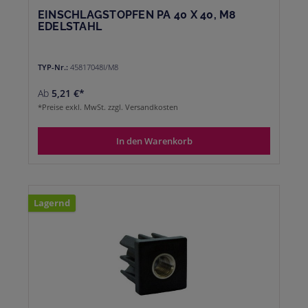
EINSCHLAGSTOPFEN PA 40 X 40, M8
EDELSTAHL
TYP-Nr.:
45817048I/M8
Ab
5,21 €*
*Preise exkl. MwSt. zzgl. Versandkosten
In den Warenkorb
Lagernd