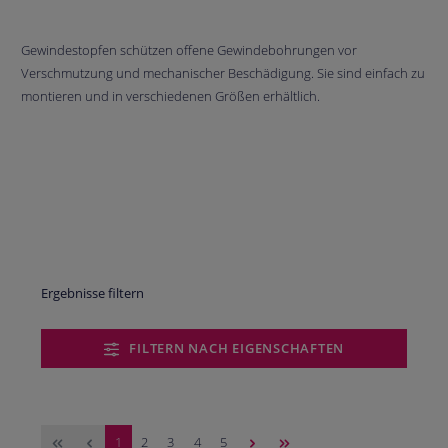
Gewindestopfen schützen offene Gewindebohrungen vor
Verschmutzung und mechanischer Beschädigung. Sie sind einfach zu
montieren und in verschiedenen Größen erhältlich.
Ergebnisse filtern
FILTERN NACH EIGENSCHAFTEN
Seite
Seite
Seite
Seite
Seite
1
2
3
4
5