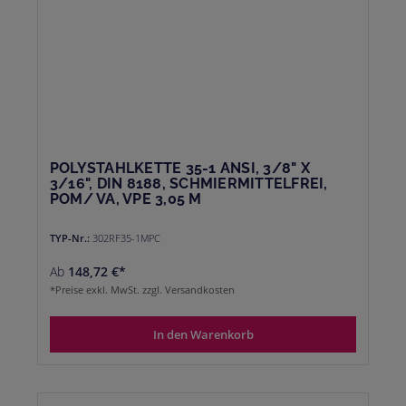
POLYSTAHLKETTE 35-1 ANSI, 3/8" X
3/16", DIN 8188, SCHMIERMITTELFREI,
POM/ VA, VPE 3,05 M
TYP-Nr.:
302RF35-1MPC
Ab
148,72 €*
*Preise exkl. MwSt. zzgl. Versandkosten
In den Warenkorb