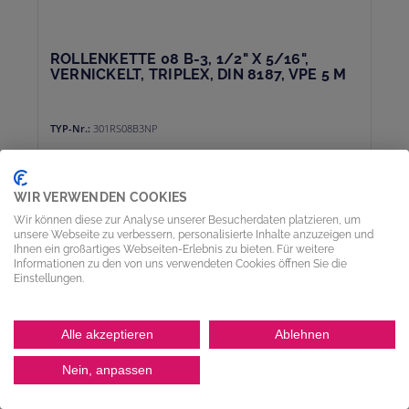
ROLLENKETTE 08 B-3, 1/2" X 5/16",
VERNICKELT, TRIPLEX, DIN 8187, VPE 5 M
TYP-Nr.:
301RS08B3NP
Ab
498,07 €*
*Preise exkl. MwSt. zzgl. Versandkosten
WIR VERWENDEN COOKIES
Wir können diese zur Analyse unserer Besucherdaten platzieren, um
In den Warenkorb
unsere Webseite zu verbessern, personalisierte Inhalte anzuzeigen und
Ihnen ein großartiges Webseiten-Erlebnis zu bieten. Für weitere
Informationen zu den von uns verwendeten Cookies öffnen Sie die
Einstellungen.
Alle akzeptieren
Ablehnen
Nein, anpassen