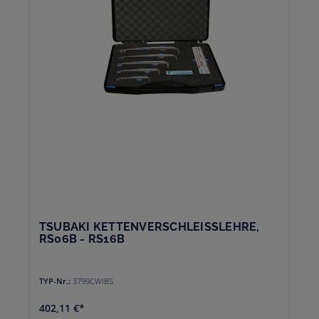
TSUBAKI KETTENVERSCHLEISSLEHRE, R
S06B - RS16B
TYP-Nr.:
3799CWIBS
402,11 €*