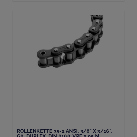
ROLLENKETTE 35-2 ANSI, 3/8" X 3/16",
G8, DUPLEX, DIN 8188, VPE 3,05 M