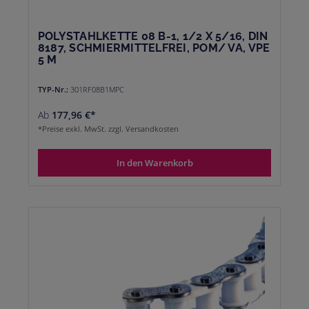
POLYSTAHLKETTE 08 B-1, 1/2 X 5/16, DIN
8187, SCHMIERMITTELFREI, POM/ VA, VPE
5 M
TYP-Nr.:
301RF08B1MPC
Ab
177,96 €*
*Preise exkl. MwSt. zzgl. Versandkosten
In den Warenkorb