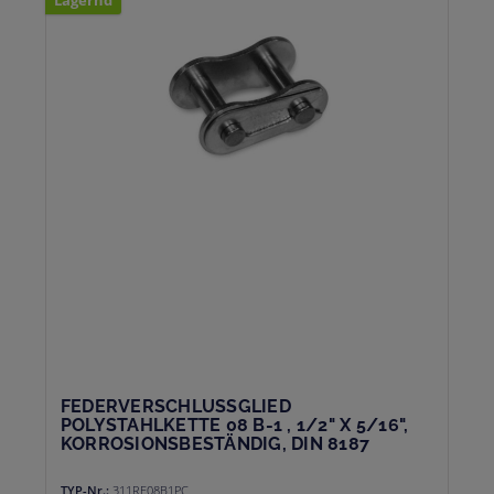
FEDERVERSCHLUSSGLIED P
OLYSTAHLKETTE 08 B-1 , 1/2" X 5/16", K
ORROSIONSBESTÄNDIG, DIN 8187
TYP-Nr.:
311RF08B1PC