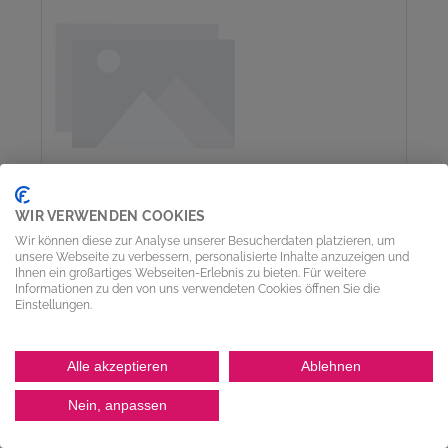
WIR VERWENDEN COOKIES
Wir können diese zur Analyse unserer Besucherdaten platzieren, um
unsere Webseite zu verbessern, personalisierte Inhalte anzuzeigen und
Ihnen ein großartiges Webseiten-Erlebnis zu bieten. Für weitere
Informationen zu den von uns verwendeten Cookies öffnen Sie die
Einstellungen.
ROLLENKETTE 2080-R ANSI, 2"X 5/8",
Alle akzeptieren
Ablehnen
LANGGLIEDRIG, KORR.BEST., DIN 8188,
EDELSTAHL 1.4301, VPE 3,05 M
Nein, anpassen
TYP-Nr.:
302RF2080MRSS