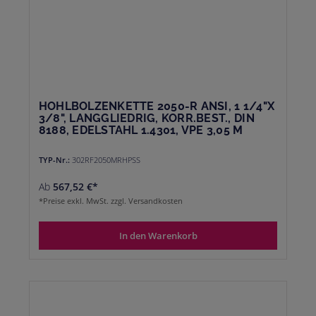
HOHLBOLZENKETTE 2050-R ANSI, 1 1/4"X
3/8", LANGGLIEDRIG, KORR.BEST., DIN
8188, EDELSTAHL 1.4301, VPE 3,05 M
TYP-Nr.:
302RF2050MRHPSS
Ab
567,52 €*
*Preise exkl. MwSt. zzgl. Versandkosten
In den Warenkorb