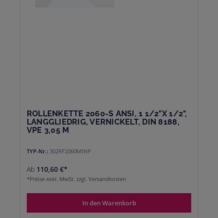
ROLLENKETTE 2060-S ANSI, 1 1/2"X 1/2",
LANGGLIEDRIG, VERNICKELT, DIN 8188,
VPE 3,05 M
TYP-Nr.:
302RF2060MSNP
Ab
110,60 €*
*Preise exkl. MwSt. zzgl. Versandkosten
In den Warenkorb