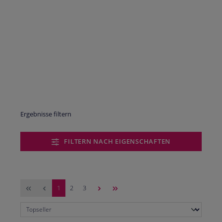
Ergebnisse filtern
FILTERN NACH EIGENSCHAFTEN
Seite
Seite
Seite
1
2
3