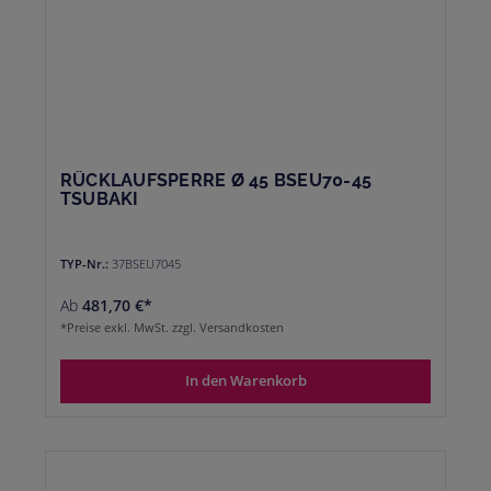
RÜCKLAUFSPERRE Ø 45 BSEU70-45
TSUBAKI
TYP-Nr.:
37BSEU7045
Ab
481,70 €*
*Preise exkl. MwSt. zzgl. Versandkosten
In den Warenkorb