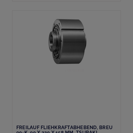
FREILAUF FLIEHKRAFTABHEBEND, BREU
90-K, 90 X 230 X 158 MM, TSUBAKI