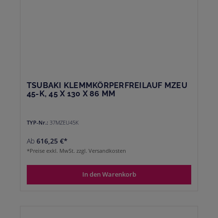
TSUBAKI KLEMMKÖRPERFREILAUF MZEU
45-K, 45 X 130 X 86 MM
TYP-Nr.:
37MZEU45K
Ab
616,25 €*
*Preise exkl. MwSt. zzgl. Versandkosten
In den Warenkorb