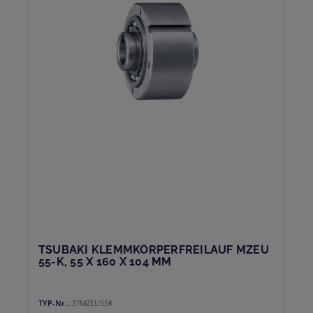
TSUBAKI KLEMMKÖRPERFREILAUF MZEU
55-K, 55 X 160 X 104 MM
TYP-Nr.:
37MZEU55K