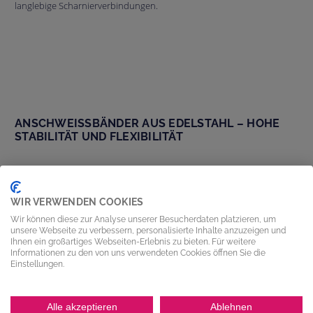
langlebige Scharnierverbindungen.
ANSCHWEISSBÄNDER AUS EDELSTAHL – HOHE S
TABILITÄT UND FLEXIBILITÄT
WIR VERWENDEN COOKIES
Wir können diese zur Analyse unserer Besucherdaten platzieren, um
unsere Webseite zu verbessern, personalisierte Inhalte anzuzeigen und
Ihnen ein großartiges Webseiten-Erlebnis zu bieten. Für weitere
Informationen zu den von uns verwendeten Cookies öffnen Sie die
Einstellungen.
Anschweißbänder aus Edelstahl sind eine flexible und stabile Lösung
für vielseitige Anwendungen. Diese speziellen Scharniere eignen sich
besonders für Konstruktionen, die eine hohe Belastbarkeit und
Alle akzeptieren
Ablehnen