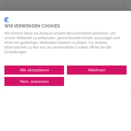
WIR VERWENDEN COOKIES
SONDERLÖSUNGEN
Wir können diese zur Analyse unserer Besucherdaten platzieren, um
unsere Webseite zu verbessern, personalisierte Inhalte anzuzeigen und
Ihnen ein großartiges Webseiten-Erlebnis zu bieten. Für weitere
Informationen zu den von uns verwendeten Cookies öffnen Sie die
Einstellungen.
Alle akzeptieren
Ablehnen
Nein, anpassen
TECHNISCHE DOKUMENTATION
In diesem Bereich finden Sie alle relevanten Dokumente &
Links für Ihre Dokumentation: