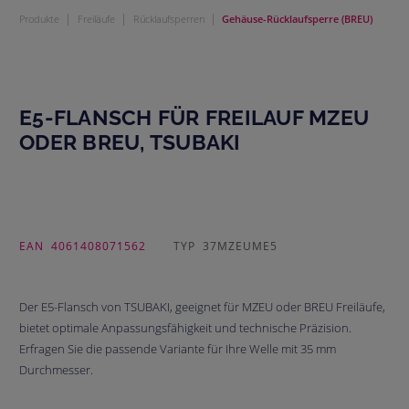
|
|
|
Produkte
Freiläufe
Rücklaufsperren
Gehäuse-Rücklaufsperre (BREU)
E5-FLANSCH FÜR FREILAUF MZEU
ODER BREU, TSUBAKI
EAN
4061408071562
TYP
37MZEUME5
Der E5-Flansch von TSUBAKI, geeignet für MZEU oder BREU Freiläufe,
bietet optimale Anpassungsfähigkeit und technische Präzision.
Erfragen Sie die passende Variante für Ihre Welle mit 35 mm
Durchmesser.