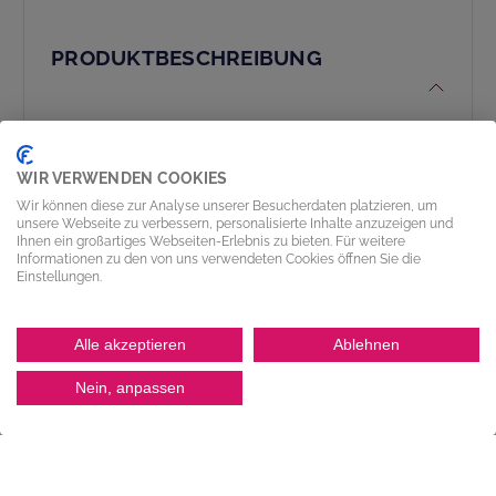
PRODUKTBESCHREIBUNG
WIR VERWENDEN COOKIES
Wir können diese zur Analyse unserer Besucherdaten platzieren, um
MOVET Multiflex-Kette 1702 kurvengängig, Werkstoff: Acetal
unsere Webseite zu verbessern, personalisierte Inhalte anzuzeigen und
LF-natur Lebensmittelkonforme Materialien gemäß EG Nr.
Ihnen ein großartiges Webseiten-Erlebnis zu bieten. Für weitere
1935/2004, Verbindungsstift AISI 304 Bundlänge (VPE) 3,05 m,
Informationen zu den von uns verwendeten Cookies öffnen Sie die
Einstellungen.
Preiseinheit pro VPE
Alle akzeptieren
Ablehnen
Nein, anpassen
SONDERLÖSUNGEN