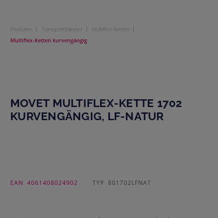
|
|
|
Produkte
Transportbänder
Multiflex-Ketten
Multiflex-Ketten kurvengängig
MOVET MULTIFLEX-KETTE 1702
KURVENGÄNGIG, LF-NATUR
EAN
4061408024902
TYP
801702LFNAT