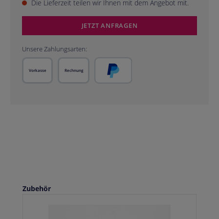
Die Lieferzeit teilen wir Ihnen mit dem Angebot mit.
JETZT ANFRAGEN
Unsere Zahlungsarten:
Vorkasse
Rechnung
PayPal
Produktgalerie überspringen
Zubehör
L