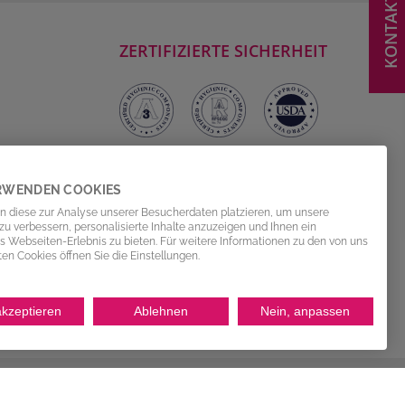
KONTAKT
ZERTIFIZIERTE SICHERHEIT
RWENDEN COOKIES
n
n diese zur Analyse unserer Besucherdaten platzieren, um unsere
u verbessern, personalisierte Inhalte anzuzeigen und Ihnen ein
s Webseiten-Erlebnis zu bieten. Für weitere Informationen zu den von uns
n Cookies öffnen Sie die Einstellungen.
akzeptieren
Ablehnen
Nein, anpassen