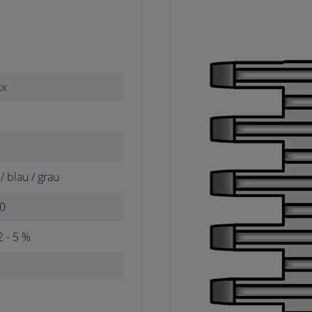
xx
/ blau / grau
0
2 - 5 %