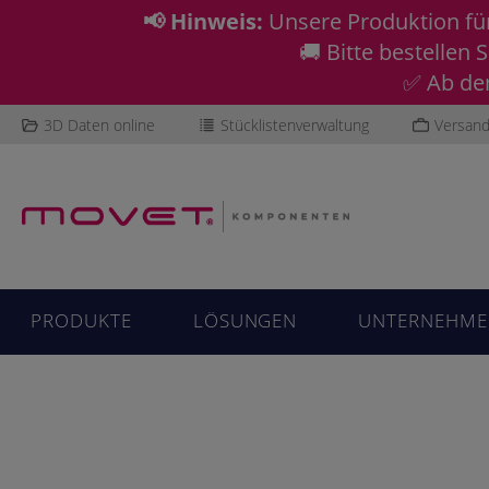
📢 Hinweis:
Unsere Produktion f
🚚 Bitte bestellen
✅ Ab dem
3D Daten online
Stücklistenverwaltung
Versand
PRODUKTE
LÖSUNGEN
UNTERNEHME