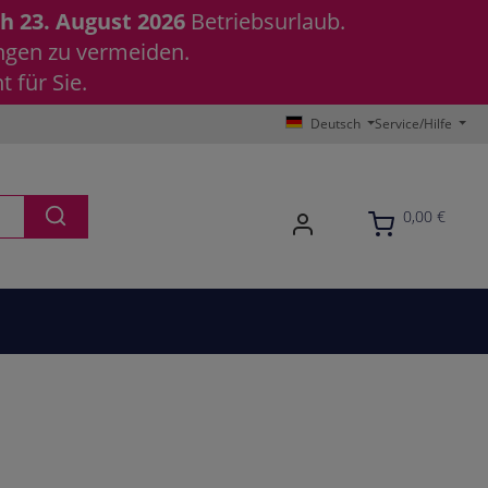
ch 23. August 2026
Betriebsurlaub.
ungen zu vermeiden.
 für Sie.
Deutsch
Service/Hilfe
0,00 €