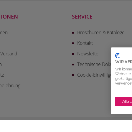
TIONEN
SERVICE
men
Broschüren & Kataloge
Kontakt
 Versand
Newsletter
WIR VE
m
Technische Dokumentatio
Wir könne
tz
Cookie-Einwilligung
Webseite z
großartige
verwendete
belehrung
Alle 