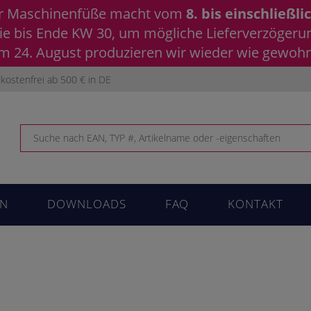
ür Maschinenfüße macht vom
8. bis einschließli
 Sie bis Ende KW 30, um mögliche Lieferverzöger
 24. August produzieren wir wieder wie gewohnt
kostenfrei ab 500 € in DE
N
DOWNLOADS
FAQ
KONTAKT