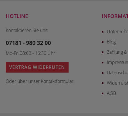
HOTLINE
INFORMA
Kontaktieren Sie uns:
Unterneh
Blog
07181 - 980 32 00
Zahlung &
Mo-Fr, 08:00 - 16:30 Uhr
Impressu
VERTRAG WIDERRUFEN
Datenschu
Oder über unser
Kontaktformular
.
Widerrufs
AGB