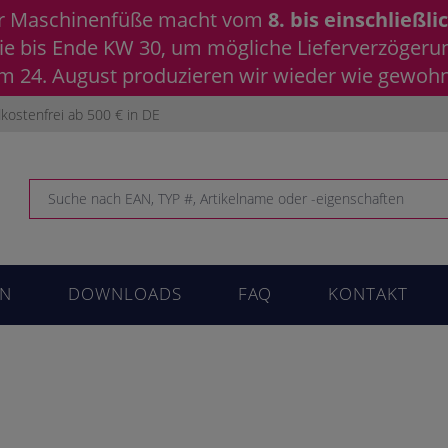
ür Maschinenfüße macht vom
8. bis einschließli
 Sie bis Ende KW 30, um mögliche Lieferverzöger
 24. August produzieren wir wieder wie gewohnt
kostenfrei ab 500 € in DE
N
DOWNLOADS
FAQ
KONTAKT