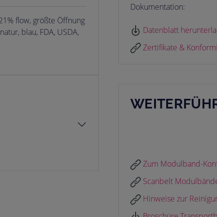
Dokumentation:
21% flow, größte Öffnung
Datenblatt herunterl
atur, blau, FDA, USDA,
Zertifikate & Konform
WEITERFÜHR
Zum Modulband-Konfi
Scanbelt Modulbänder
Hinweise zur Reinigu
Broschüre Transport