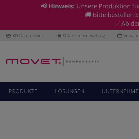
📢 Hinweis:
Unsere Produktion f
🚚 Bitte bestellen
✅ Ab dem
3D Daten online
Stücklistenverwaltung
Versand
PRODUKTE
LÖSUNGEN
UNTERNEHME