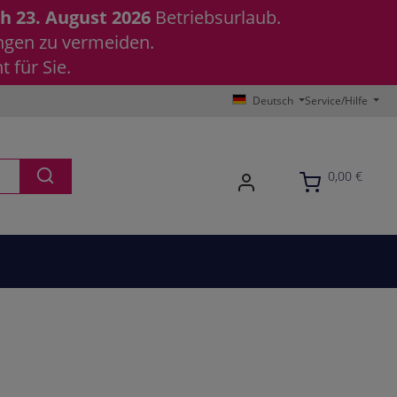
ch 23. August 2026
Betriebsurlaub.
ungen zu vermeiden.
 für Sie.
Deutsch
Service/Hilfe
0,00 €