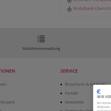
Modulband-Übersicht
Stücklistenverwaltung
TIONEN
SERVICE
men
Broschüren & Kataloge
Kontakt
WIR VE
 Versand
Newsletter
Wir könne
Webseite z
m
Technische Dokumentatio