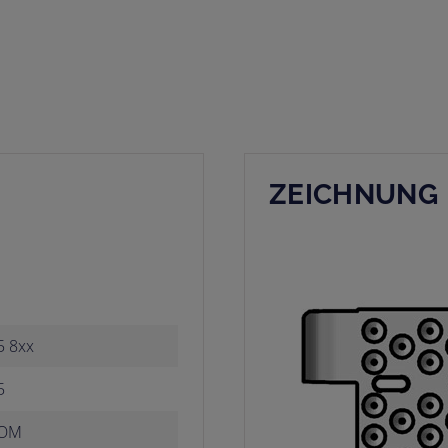
ZEICHNUNG
5 8xx
5
OM