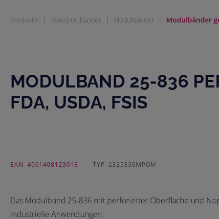
|
|
|
Produkte
Transportbänder
Modulbänder
Modulbänder g
MODULBAND 25-836 PER
FDA, USDA, FSIS
EAN
4061408123018
TYP
2325836MPOM
Das Modulband 25-836 mit perforierter Oberfläche und Nop
industrielle Anwendungen.