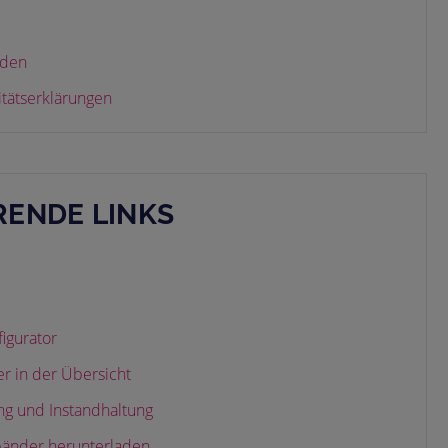
aden
itätserklärungen
ENDE LINKS
gurator
 in der Übersicht
ng und Instandhaltung
bänder herunterladen