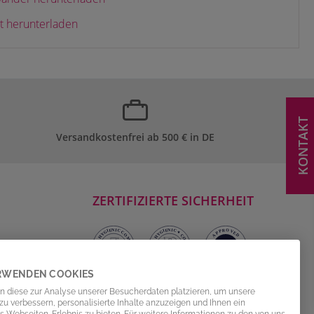
 herunterladen
KONTAKT
Versandkostenfrei ab 500 € in DE
ZERTIFIZIERTE SICHERHEIT
RWENDEN COOKIES
n diese zur Analyse unserer Besucherdaten platzieren, um unsere
u verbessern, personalisierte Inhalte anzuzeigen und Ihnen ein
n