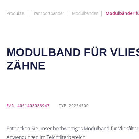
|
|
|
Produkte
Transportbänder
Modulbänder
Modulbänder für
MODULBAND FÜR VLIESF
ZÄHNE
EAN
4061408083947
TYP
29254500
Entdecken Sie unser hochwertiges Modulband für Vliesfilter
Anwendungen im Teichfilterbereich.