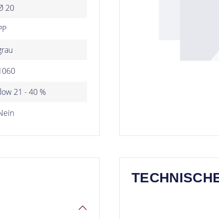
Ø 20
PP
grau
1060
flow 21 - 40 %
Nein
TECHNISCH