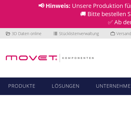
📢 Hinweis:
Unsere Produktion f
🚚 Bitte bestellen
✅ Ab dem
3D Daten online
Stücklistenverwaltung
Versand
PRODUKTE
LÖSUNGEN
UNTERNEHME