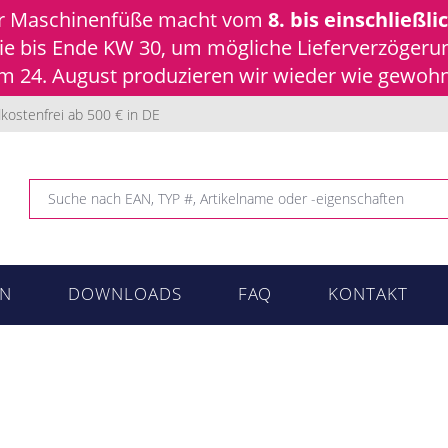
ür Maschinenfüße macht vom
8. bis einschließli
 Sie bis Ende KW 30, um mögliche Lieferverzöger
 24. August produzieren wir wieder wie gewohnt
kostenfrei ab 500 € in DE
N
DOWNLOADS
FAQ
KONTAKT