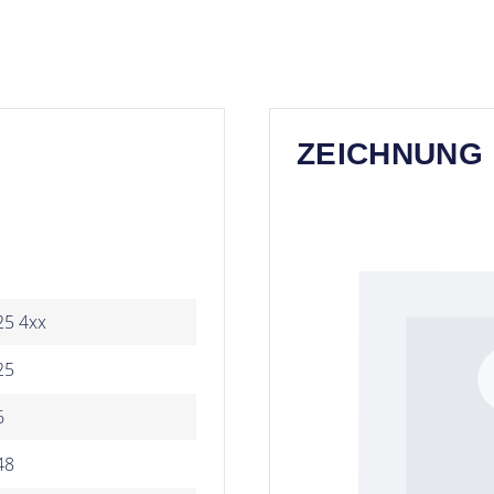
ZEICHNUNG
25 4xx
25
6
48