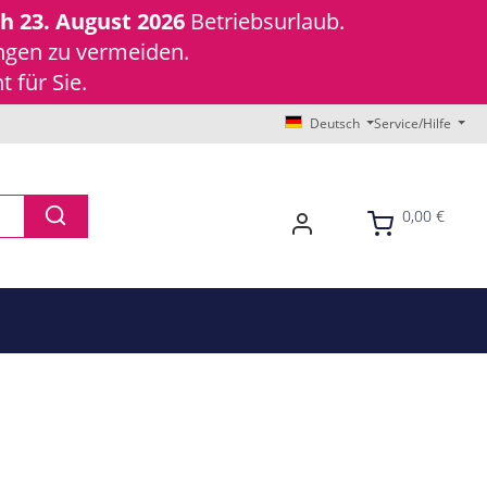
ch 23. August 2026
Betriebsurlaub.
ungen zu vermeiden.
 für Sie.
Deutsch
Service/Hilfe
0,00 €