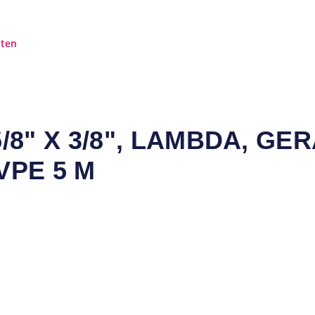
tten
/8" X 3/8", LAMBDA, GE
VPE 5 M