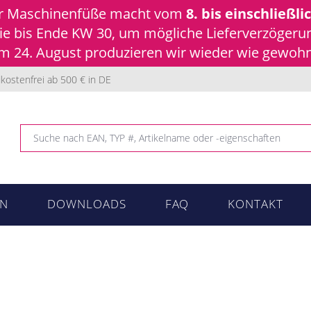
ür Maschinenfüße macht vom
8. bis einschließli
 Sie bis Ende KW 30, um mögliche Lieferverzöger
 24. August produzieren wir wieder wie gewohnt
kostenfrei ab 500 € in DE
N
DOWNLOADS
FAQ
KONTAKT