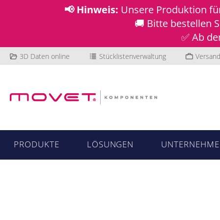
📢 Hinweis:
Unsere Produktion f
🚚 Bitte bestellen
✅ Ab dem
3D Daten online
Stücklistenverwaltung
Versand
PRODUKTE
LÖSUNGEN
UNTERNEHME