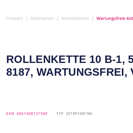
|
|
|
Produkte
Rollenketten
Antriebsketten
Wartungsfreie Ke
ROLLENKETTE 10 B-1, 5
8187, WARTUNGSFREI, 
EAN
4061408137589
TYP
301RF10B1ML