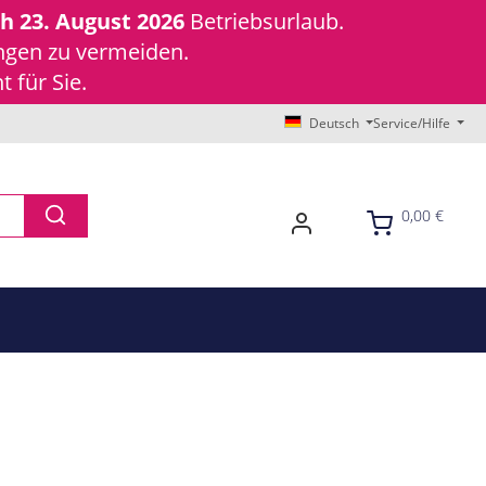
ch 23. August 2026
Betriebsurlaub.
ungen zu vermeiden.
 für Sie.
Deutsch
Service/Hilfe
0,00 €