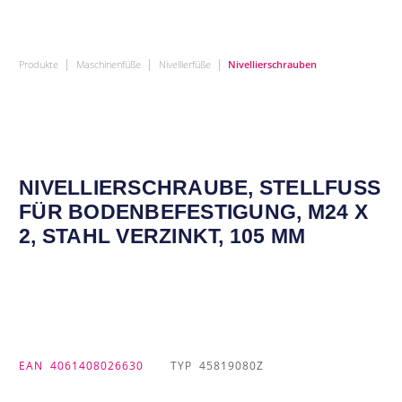
|
|
|
Produkte
Maschinenfüße
Nivellierfüße
Nivellierschrauben
NIVELLIERSCHRAUBE, STELLFUSS F
ÜR BODENBEFESTIGUNG, M24 X 2
, STAHL VERZINKT, 105 MM
EAN
4061408026630
TYP
45819080Z