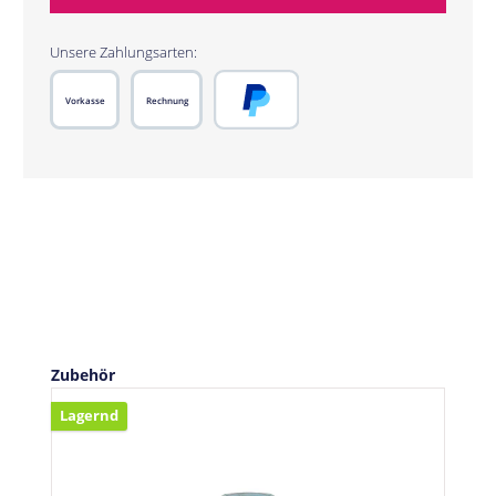
Unsere Zahlungsarten:
Vorkasse
Rechnung
PayPal
Produktgalerie überspringen
Zubehör
Lagernd