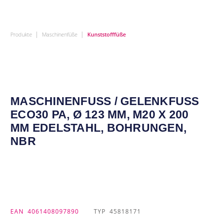
|
|
Produkte
Maschinenfüße
Kunststofffüße
MASCHINENFUSS / GELENKFUSS EC
O30 PA, Ø 123 MM, M20 X 200 MM
EDELSTAHL, BOHRUNGEN, NB
R
EAN
4061408097890
TYP
45818171