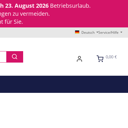
ch 23. August 2026
Betriebsurlaub.
ungen zu vermeiden.
 für Sie.
Deutsch
Service/Hilfe
0,00 €