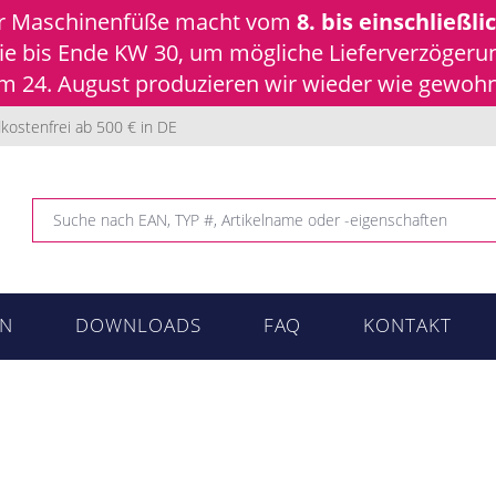
ür Maschinenfüße macht vom
8. bis einschließli
 Sie bis Ende KW 30, um mögliche Lieferverzöger
 24. August produzieren wir wieder wie gewohnt
kostenfrei ab 500 € in DE
N
DOWNLOADS
FAQ
KONTAKT