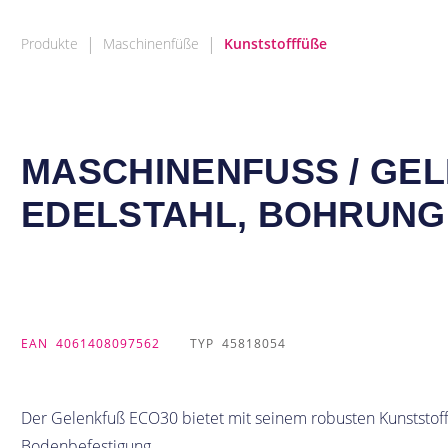
|
|
Produkte
Maschinenfüße
Kunststofffüße
MASCHINENFUSS / GELEN
ELSTAHL, BOHRUNG
EAN
4061408097562
TYP
45818054
Der Gelenkfuß ECO30 bietet mit seinem robusten Kunststoffd
Bodenbefestigung.