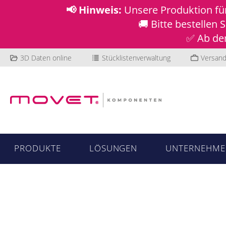
📢 Hinweis:
Unsere Produktion f
🚚 Bitte bestellen
✅ Ab dem
3D Daten online
Stücklistenverwaltung
Versand
PRODUKTE
LÖSUNGEN
UNTERNEHME