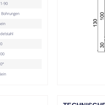
71-90
2 Bohrungen
ein
delstahl
10
100
30°
Nein