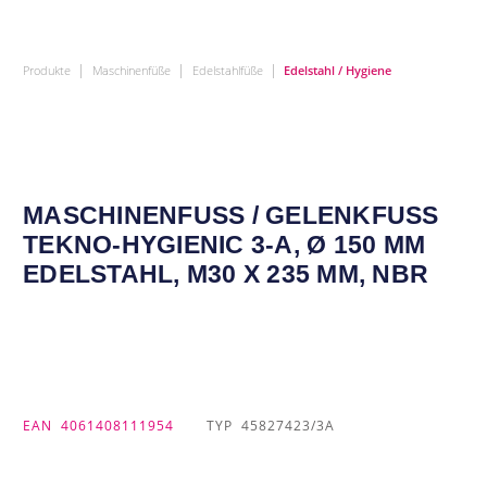
|
|
|
Produkte
Maschinenfüße
Edelstahlfüße
Edelstahl / Hygiene
MASCHINENFUSS / GELENKFUSS TE
KNO-HYGIENIC 3-A, Ø 150 MM ED
ELSTAHL, M30 X 235 MM, NBR
EAN
4061408111954
TYP
45827423/3A