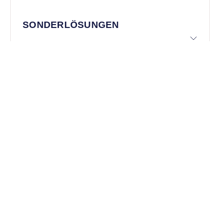
SONDERLÖSUNGEN
TECHNISCHE DOKUMENTATION
In diesem Bereich finden Sie alle relevanten Dokumente &
Links für Ihre Dokumentation: