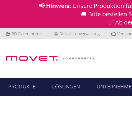
📢 Hinweis:
Unsere Produktion f
🚚 Bitte bestellen
✅ Ab dem
3D Daten online
Stücklistenverwaltung
Versand
PRODUKTE
LÖSUNGEN
UNTERNEHME