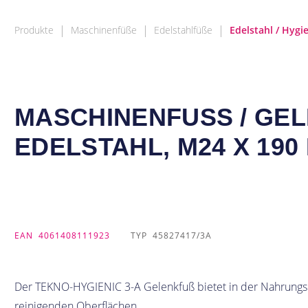
|
|
|
Produkte
Maschinenfüße
Edelstahlfüße
Edelstahl / Hygi
MASCHINENFUSS / GELE
ELSTAHL, M24 X 190 
EAN
4061408111923
TYP
45827417/3A
Der TEKNO-HYGIENIC 3-A Gelenkfuß bietet in der Nahrungsmit
reinigenden Oberflächen.