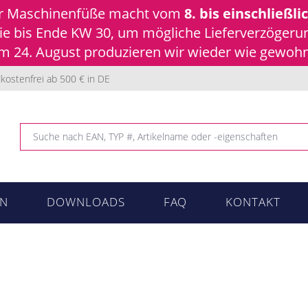
ür Maschinenfüße macht vom
8. bis einschließli
 Sie bis Ende KW 30, um mögliche Lieferverzöger
 24. August produzieren wir wieder wie gewohnt
kostenfrei ab 500 € in DE
N
DOWNLOADS
FAQ
KONTAKT