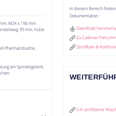
In diesem Bereich finden 
Dokumentation:
0 mm, M24 x 190 mm
Datenblatt herunterl
erstellweg 70 mm, Hülse
Zu Cadenas-Partcom
Zertifikate & Konform
nd Pharmaindustrie.
tung am Spindelgelenk.
ächen.
WEITERFÜH
3-A-zertifizierte Ma