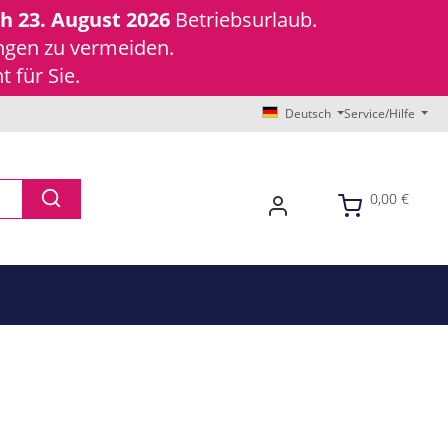
ch 23. August 2026
Betriebsurlaub.
ungen zu vermeiden.
 für Sie.
Deutsch
Service/Hilfe
0,00 €