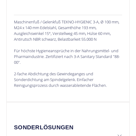
Maschinenfuß / Gelenkfuß TEKNO-HYGIENIC 3-A, Ø 100 mm,
M24 x 140 mm Edelstahl, Gesamthöhe 193 mm,
Ausgleichswinkel 15°, Verstellweg 45 mm, Hülse 60 mm,
Antirutsch NBR schwarz, Belastbarkeit 55.000 N
Für höchste Hygieneansprüche in der Nahrungsmittel- und
Pharmaindustrie. Zertifiziert nach 3-A Sanitary Standard "88-
00".
2-fache Abdichtung des Gewindeganges und
Sonderdichtung am Spindelgelenk. Einfacher
Reinigungsprozess durch wasserableitende Flächen.
SONDERLÖSUNGEN