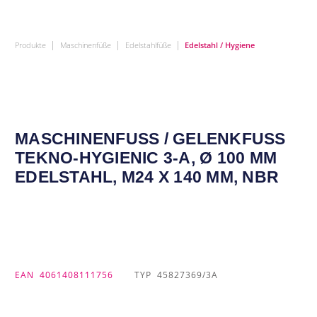
|
|
|
Produkte
Maschinenfüße
Edelstahlfüße
Edelstahl / Hygiene
MASCHINENFUSS / GELENKFUSS TE
KNO-HYGIENIC 3-A, Ø 100 MM ED
ELSTAHL, M24 X 140 MM, NBR
EAN
4061408111756
TYP
45827369/3A