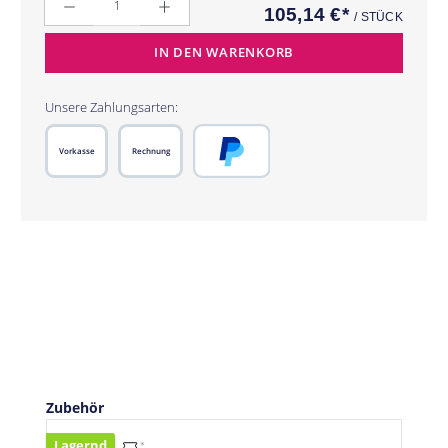
105,14 €*
/ STÜCK
IN DEN WARENKORB
Unsere Zahlungsarten:
Vorkasse
Rechnung
PayPal
Produktgalerie überspringen
Zubehör
Lagernd