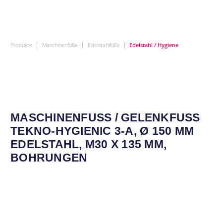
|
|
|
Produkte
Maschinenfüße
Edelstahlfüße
Edelstahl / Hygiene
MASCHINENFUSS / GELENKFUSS TE
KNO-HYGIENIC 3-A, Ø 150 MM ED
ELSTAHL, M30 X 135 MM, BO
HRUNGEN