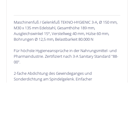
Maschinenfuß / Gelenkfuß TEKNO-HYGIENIC 3-A, Ø 150 mm,
M30 x 135 mm Edelstahl, Gesamthöhe 189 mm,
Ausgleichswinkel 15°, Verstellweg 40 mm, Hülse 60 mm,
Bohrungen Ø 12,5 mm, Belastbarkeit 80.000 N
Für höchste Hygieneansprüche in der Nahrungsmittel- und
Pharmaindustrie. Zertifiziert nach 3-A Sanitary Standard "88-
00".
2-fache Abdichtung des Gewindeganges und
Sonderdichtung am Spindelgelenk. Einfacher
Reinigungsprozess durch wasserableitende Flächen.
SONDERLÖSUNGEN