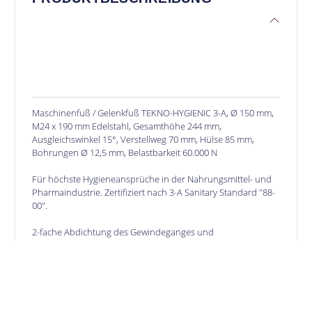
Maschinenfuß / Gelenkfuß TEKNO-HYGIENIC 3-A, Ø 150 mm,
M24 x 190 mm Edelstahl, Gesamthöhe 244 mm,
Ausgleichswinkel 15°, Verstellweg 70 mm, Hülse 85 mm,
Bohrungen Ø 12,5 mm, Belastbarkeit 60.000 N
Für höchste Hygieneansprüche in der Nahrungsmittel- und
Pharmaindustrie. Zertifiziert nach 3-A Sanitary Standard "88-
00".
2-fache Abdichtung des Gewindeganges und
Sonderdichtung am Spindelgelenk. Einfacher
Reinigungsprozess durch wasserableitende Flächen.