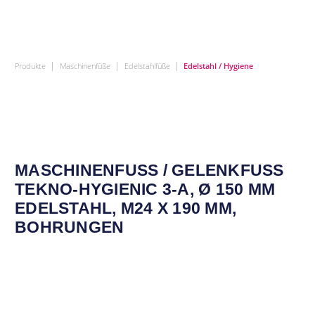
|
|
|
Produkte
Maschinenfüße
Edelstahlfüße
Edelstahl / Hygiene
MASCHINENFUSS / GELENKFUSS TE
KNO-HYGIENIC 3-A, Ø 150 MM ED
ELSTAHL, M24 X 190 MM, BO
HRUNGEN