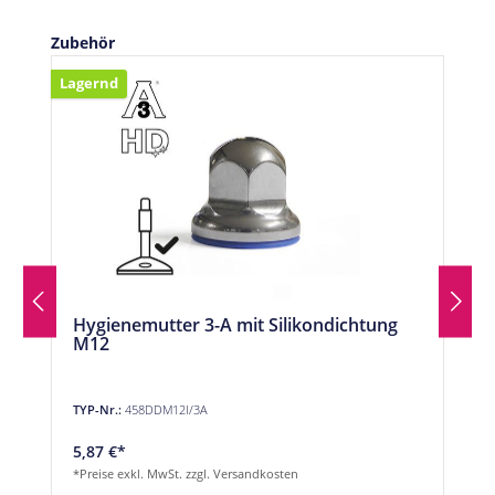
Produktgalerie überspringen
Zubehör
Lagernd
Hygienemutter 3-A mit Silikondichtung
M12
TYP-Nr.:
458DDM12I/3A
5,87 €*
*Preise exkl. MwSt. zzgl. Versandkosten