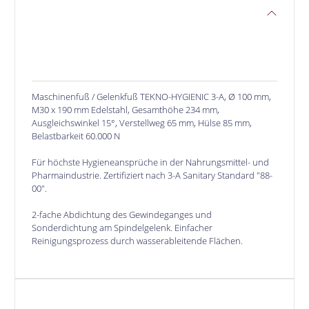
Maschinenfuß / Gelenkfuß TEKNO-HYGIENIC 3-A, Ø 100 mm,
M30 x 190 mm Edelstahl, Gesamthöhe 234 mm,
Ausgleichswinkel 15°, Verstellweg 65 mm, Hülse 85 mm,
Belastbarkeit 60.000 N
Für höchste Hygieneansprüche in der Nahrungsmittel- und
Pharmaindustrie. Zertifiziert nach 3-A Sanitary Standard "88-
00".
2-fache Abdichtung des Gewindeganges und
Sonderdichtung am Spindelgelenk. Einfacher
Reinigungsprozess durch wasserableitende Flächen.