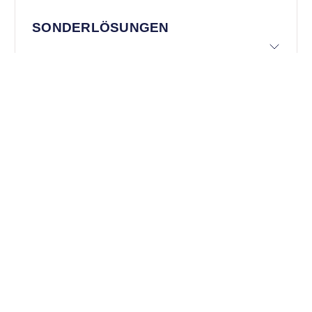
SONDERLÖSUNGEN
TECHNISCHE DOKUMENTATION
In diesem Bereich finden Sie alle relevanten Dokumente &
Links für Ihre Dokumentation:
Datenblatt herunterladen