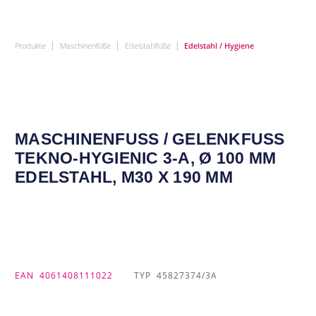
|
|
|
Produkte
Maschinenfüße
Edelstahlfüße
Edelstahl / Hygiene
MASCHINENFUSS / GELENKFUSS TE
KNO-HYGIENIC 3-A, Ø 100 MM ED
ELSTAHL, M30 X 190 MM
EAN
4061408111022
TYP
45827374/3A