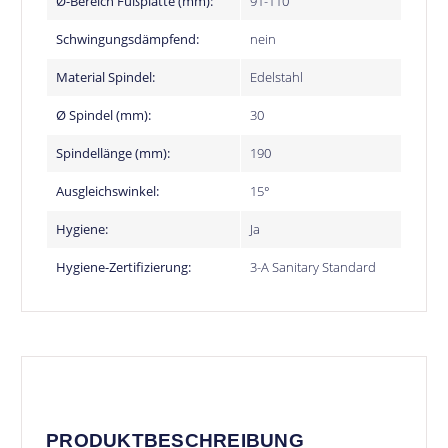
Ø-Bereich Fußplatte (mm):
91-110
Schwingungsdämpfend:
nein
Material Spindel:
Edelstahl
Ø Spindel (mm):
30
Spindellänge (mm):
190
Ausgleichswinkel:
15°
Hygiene:
Ja
Hygiene-Zertifizierung:
3-A Sanitary Standard
PRODUKTBESCHREIBUNG