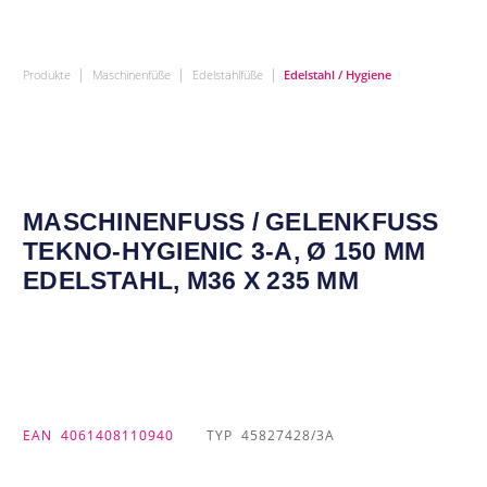
|
|
|
Produkte
Maschinenfüße
Edelstahlfüße
Edelstahl / Hygiene
MASCHINENFUSS / GELENKFUSS TE
KNO-HYGIENIC 3-A, Ø 150 MM ED
ELSTAHL, M36 X 235 MM
EAN
4061408110940
TYP
45827428/3A