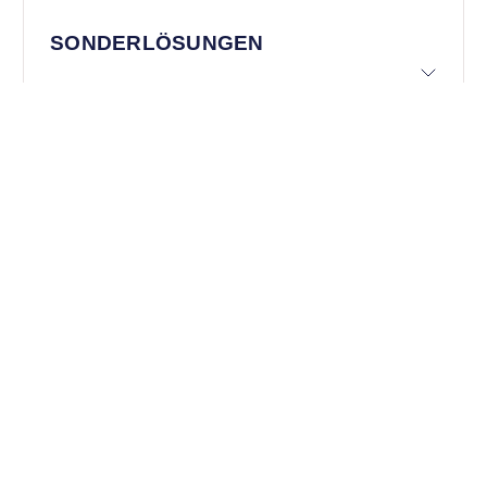
SONDERLÖSUNGEN
TECHNISCHE DOKUMENTATION
In diesem Bereich finden Sie alle relevanten Dokumente &
Links für Ihre Dokumentation:
Datenblatt herunterladen