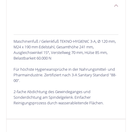
Maschinenfuß / Gelenkfuß TEKNO-HYGIENIC 3-A, Ø 120 mm,
M24 x 190 mm Edelstahl, Gesamthöhe 241 mm,
Ausgleichswinkel 15°, Verstellweg 70 mm, Hülse 85 mm,
Belastbarkeit 60.000 N
Für höchste Hygieneansprüche in der Nahrungsmittel- und
Pharmaindustrie. Zertifiziert nach 3-A Sanitary Standard "88-
00".
2-fache Abdichtung des Gewindeganges und
Sonderdichtung am Spindelgelenk. Einfacher
Reinigungsprozess durch wasserableitende Flächen.