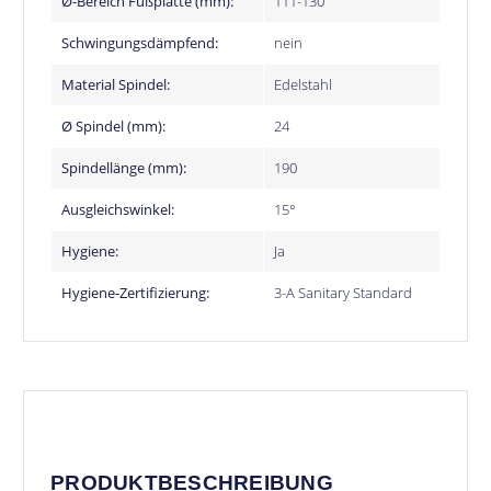
Ø-Bereich Fußplatte (mm):
111-130
Schwingungsdämpfend:
nein
Material Spindel:
Edelstahl
Ø Spindel (mm):
24
Spindellänge (mm):
190
Ausgleichswinkel:
15°
Hygiene:
Ja
Hygiene-Zertifizierung:
3-A Sanitary Standard
PRODUKTBESCHREIBUNG