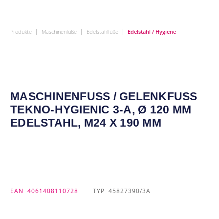
|
|
|
Produkte
Maschinenfüße
Edelstahlfüße
Edelstahl / Hygiene
MASCHINENFUSS / GELENKFUSS TE
KNO-HYGIENIC 3-A, Ø 120 MM ED
ELSTAHL, M24 X 190 MM
EAN
4061408110728
TYP
45827390/3A