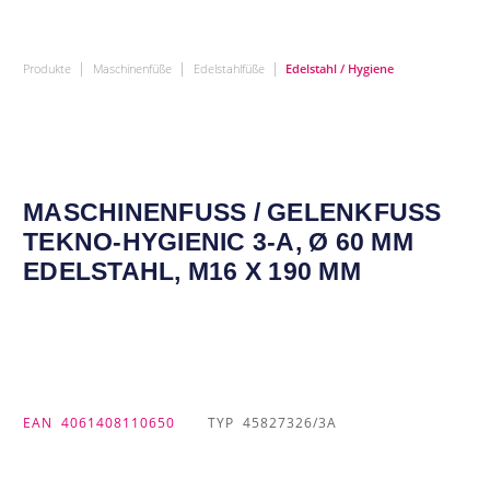
|
|
|
Produkte
Maschinenfüße
Edelstahlfüße
Edelstahl / Hygiene
MASCHINENFUSS / GELENKFUSS TE
KNO-HYGIENIC 3-A, Ø 60 MM ED
ELSTAHL, M16 X 190 MM
EAN
4061408110650
TYP
45827326/3A