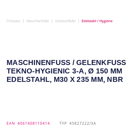
|
|
|
Produkte
Maschinenfüße
Edelstahlfüße
Edelstahl / Hygiene
MASCHINENFUSS / GELENKFUSS TE
KNO-HYGIENIC 3-A, Ø 150 MM ED
ELSTAHL, M30 X 235 MM, NBR
EAN
4061408110414
TYP
45827222/3A