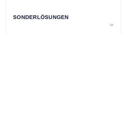
SONDERLÖSUNGEN
TECHNISCHE DOKUMENTATION
In diesem Bereich finden Sie alle relevanten Dokumente &
Links für Ihre Dokumentation: