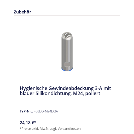
Produktgalerie überspringen
Zubehör
Hygienische Gewindeabdeckung 3-A mit
blauer Silikondichtung, M24, poliert
TYP-Nr.:
458BO-M24L/3A
24,18 €*
*Preise exkl. MwSt. zzgl. Versandkosten