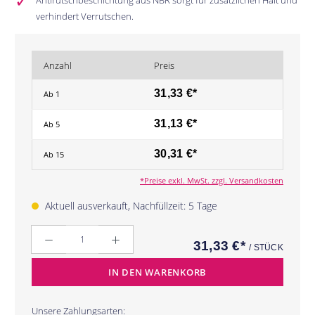
Antirutschbeschichtung aus NBR sorgt für zusätzlichen Halt und
verhindert Verrutschen.
Anzahl
Preis
31,33 €*
Ab
1
31,13 €*
Ab
5
30,31 €*
Ab
15
*Preise exkl. MwSt. zzgl. Versandkosten
Aktuell ausverkauft, Nachfüllzeit: 5 Tage
Anzahl
31,33 €*
/ STÜCK
IN DEN WARENKORB
Unsere Zahlungsarten: