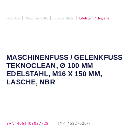
|
|
|
Produkte
Maschinenfüße
Edelstahlfüße
Edelstahl / Hygiene
MASCHINENFUSS / GELENKFUSS TE
KNOCLEAN, Ø 100 MM ED
ELSTAHL, M16 X 150 MM, LA
SCHE, NBR
EAN
4061408037728
TYP
45827020/F