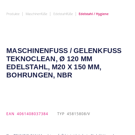
|
|
|
Produkte
Maschinenfüße
Edelstahlfüße
Edelstahl / Hygiene
MASCHINENFUSS / GELENKFUSS TE
KNOCLEAN, Ø 120 MM ED
ELSTAHL, M20 X 150 MM, BO
HRUNGEN, NBR
EAN
4061408037384
TYP
45815808/V