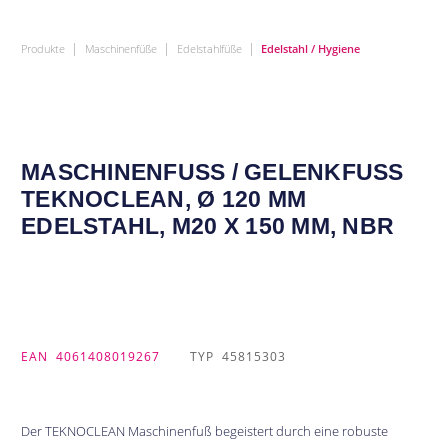
|
|
|
Produkte
Maschinenfüße
Edelstahlfüße
Edelstahl / Hygiene
MASCHINENFUSS / GELENKFUSS TE
KNOCLEAN, Ø 120 MM ED
ELSTAHL, M20 X 150 MM, NBR
EAN
4061408019267
TYP
45815303
Der TEKNOCLEAN Maschinenfuß begeistert durch eine robuste