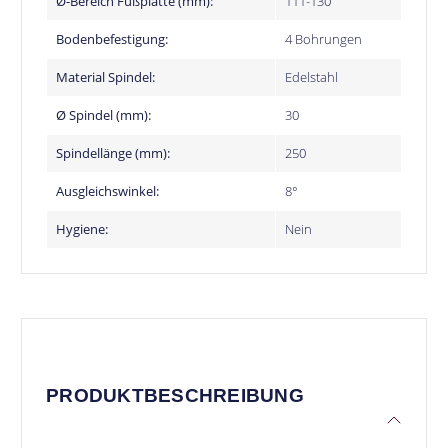
Ø-Bereich Fußplatte (mm):
111-130
Bodenbefestigung:
4 Bohrungen
Material Spindel:
Edelstahl
Ø Spindel (mm):
30
Spindellänge (mm):
250
Ausgleichswinkel:
8°
Hygiene:
Nein
PRODUKTBESCHREIBUNG