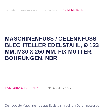
|
|
|
Produkte
Maschinenfüße
Edelstahlfüße
Edelstahl / Blech
MASCHINENFUSS / GELENKFUSS BL
ECHTELLER EDELSTAHL, Ø 123 MM
, M30 X 250 MM, FIX MUTTER, BO
HRUNGEN, NBR
EAN
4061408086207
TYP
45815722/V
Der robuste Maschinenfuß aus Edelstahl mit einem Durchmesser von