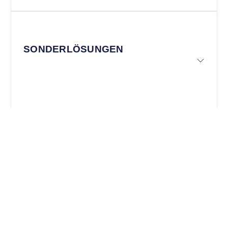
SONDERLÖSUNGEN
TECHNISCHE DOKUMENTATION
In diesem Bereich finden Sie alle relevanten Dokumente &
Links für Ihre Dokumentation: